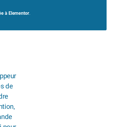
iée à Elementor
.
oppeur
es de
dre
ntion,
mande