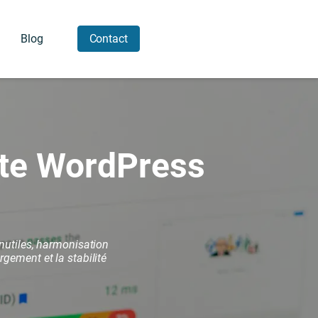
Blog
Contact
n
Hébergement dédié
ite WordPress
nutiles, harmonisation
gement et la stabilité