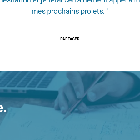
hésitation et je ferai certainement appel à lu
mes prochains projets.
PARTAGER
e.