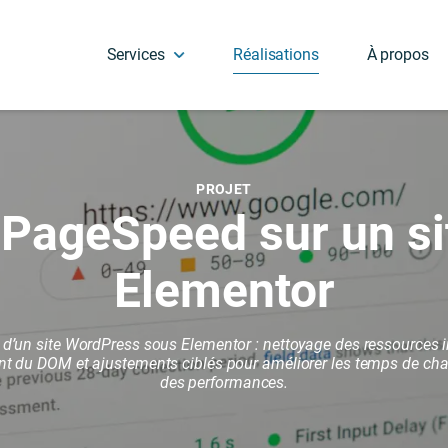
Services
Réalisations
À propos
PROJET
Site vitrine
Assistance et formatio
 PageSpeed sur un s
Site e-commerce
Support technique
Référencement naturel (SEO)
Mises à jour
Elementor
Les étapes d’un projet web
Optimisation web
Questions fréquentes
Sécurité et protection
d’un site WordPress sous Elementor : nettoyage des ressources i
nt du DOM et ajustements ciblés pour améliorer les temps de char
des performances.