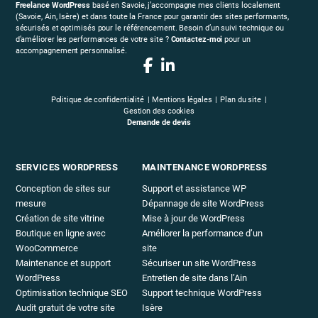
Freelance WordPress
basé en Savoie, j’accompagne mes clients localement
(Savoie, Ain, Isère) et dans toute la France pour garantir des sites performants,
sécurisés et optimisés pour le référencement. Besoin d’un suivi technique ou
d’améliorer les performances de votre site ?
Contactez-moi
pour un
accompagnement personnalisé.
Politique de confidentialité
Mentions légales
Plan du site
Gestion des cookies
Demande de devis
SERVICES WORDPRESS
MAINTENANCE WORDPRESS
Conception de sites sur
Support et assistance WP
mesure
Dépannage de site WordPress
Création de site vitrine
Mise à jour de WordPress
Boutique en ligne avec
Améliorer la performance d’un
WooCommerce
site
Maintenance et support
Sécuriser un site WordPress
WordPress
Entretien de site dans l’Ain
Optimisation technique SEO
Support technique WordPress
Audit gratuit de votre site
Isère