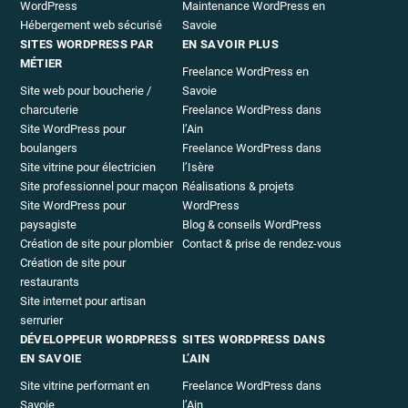
WordPress
Maintenance WordPress en
Hébergement web sécurisé
Savoie
SITES WORDPRESS PAR
EN SAVOIR PLUS
MÉTIER
Freelance WordPress en
Site web pour boucherie /
Savoie
charcuterie
Freelance WordPress dans
Site WordPress pour
l’Ain
boulangers
Freelance WordPress dans
Site vitrine pour électricien
l’Isère
Site professionnel pour maçon
Réalisations & projets
Site WordPress pour
WordPress
paysagiste
Blog & conseils WordPress
Création de site pour plombier
Contact & prise de rendez-vous
Création de site pour
restaurants
Site internet pour artisan
serrurier
DÉVELOPPEUR WORDPRESS
SITES WORDPRESS DANS
EN SAVOIE
L’AIN
Site vitrine performant en
Freelance WordPress dans
Savoie
l’Ain