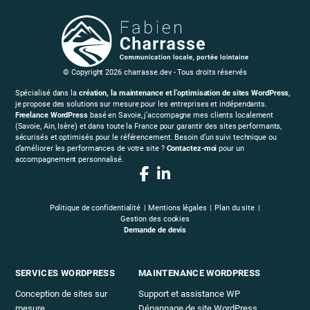
© Copyright 2026 charrasse.dev - Tous droits réservés
Spécialisé dans la
création, la maintenance et l’optimisation de sites WordPress
,
je propose des solutions sur mesure pour les entreprises et indépendants.
Freelance WordPress
basé en Savoie, j’accompagne mes clients localement
(Savoie, Ain, Isère) et dans toute la France pour garantir des sites performants,
sécurisés et optimisés pour le référencement. Besoin d’un suivi technique ou
d’améliorer les performances de votre site ?
Contactez-moi
pour un
accompagnement personnalisé.
Politique de confidentialité
Mentions légales
Plan du site
Gestion des cookies
Demande de devis
SERVICES WORDPRESS
MAINTENANCE WORDPRESS
Conception de sites sur
Support et assistance WP
mesure
Dépannage de site WordPress