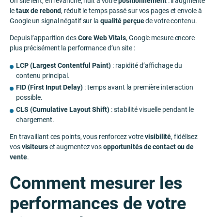
Un site lent, en revanche, nuit à votre
positionnement
: il augmente
le
taux de rebond
, réduit le temps passé sur vos pages et envoie à
Google un signal négatif sur la
qualité perçue
de votre contenu.
Depuis l’apparition des
Core Web Vitals
, Google mesure encore
plus précisément la performance d’un site :
LCP (Largest Contentful Paint)
: rapidité d’affichage du
contenu principal.
FID (First Input Delay)
: temps avant la première interaction
possible.
CLS (Cumulative Layout Shift)
: stabilité visuelle pendant le
chargement.
En travaillant ces points, vous renforcez votre
visibilité
, fidélisez
vos
visiteurs
et augmentez vos
opportunités de contact ou de
vente
.
Comment mesurer les
performances de votre