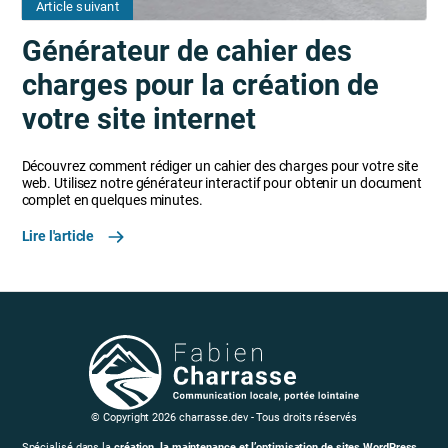
Article suivant
Générateur de cahier des
charges pour la création de
votre site internet
Découvrez comment rédiger un cahier des charges pour votre site
web. Utilisez notre générateur interactif pour obtenir un document
complet en quelques minutes.
Lire l'article
© Copyright 2026 charrasse.dev - Tous droits réservés
Spécialisé dans la
création, la maintenance et l’optimisation de sites WordPress
,