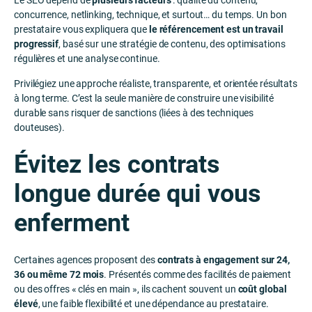
Le SEO dépend de
plusieurs facteurs
: qualité du contenu,
concurrence, netlinking, technique, et surtout… du temps. Un bon
prestataire vous expliquera que
le référencement est un travail
progressif
, basé sur une stratégie de contenu, des optimisations
régulières et une analyse continue.
Privilégiez une approche réaliste, transparente, et orientée résultats
à long terme. C’est la seule manière de construire une visibilité
durable sans risquer de sanctions (liées à des techniques
douteuses).
Évitez les contrats
longue durée qui vous
enferment
Certaines agences proposent des
contrats à engagement sur 24,
36 ou même 72 mois
. Présentés comme des facilités de paiement
ou des offres « clés en main », ils cachent souvent un
coût global
élevé
, une faible flexibilité et une dépendance au prestataire.