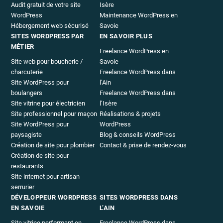
Audit gratuit de votre site
Isère
WordPress
Maintenance WordPress en
Hébergement web sécurisé
Savoie
SITES WORDPRESS PAR
EN SAVOIR PLUS
MÉTIER
Freelance WordPress en
Site web pour boucherie /
Savoie
charcuterie
Freelance WordPress dans
Site WordPress pour
l’Ain
boulangers
Freelance WordPress dans
Site vitrine pour électricien
l’Isère
Site professionnel pour maçon
Réalisations & projets
Site WordPress pour
WordPress
paysagiste
Blog & conseils WordPress
Création de site pour plombier
Contact & prise de rendez-vous
Création de site pour
restaurants
Site internet pour artisan
serrurier
DÉVELOPPEUR WORDPRESS
SITES WORDPRESS DANS
EN SAVOIE
L’AIN
Site vitrine performant en
Freelance WordPress dans